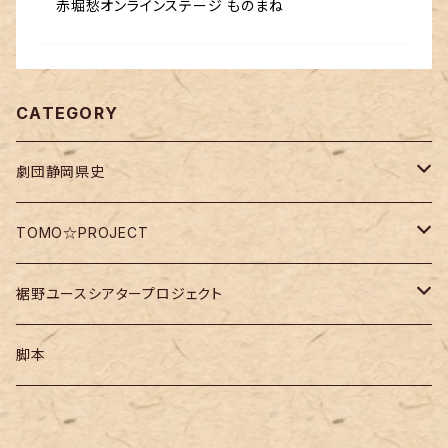
赤堀愁オンラインステージ ものまね
CATEGORY
劇団静岡県史
DVD・Blu-ray
TOMO☆PROJECT
脚本
チケット
裾野ユースシアタープロジェクト
チケット
脚本
チケット
脚本
ワークショップ