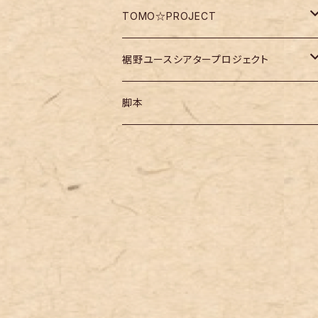
DVD・Blu-ray
TOMO☆PROJECT
脚本
チケット
裾野ユースシアタープロジェクト
チケット
脚本
チケット
脚本
ワークショップ