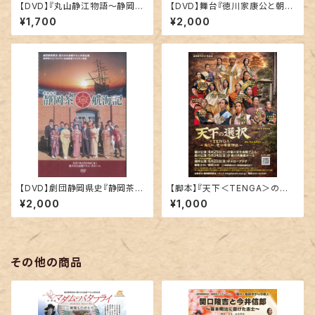
【DVD】『丸山静江物語～静岡に
【DVD】舞台『徳川家康公と朝鮮
もいた、おしん～』
通信使』
¥1,700
¥2,000
【DVD】劇団静岡県史『静岡茶●
【脚本】『天下＜TENGA＞の選
航海記』
択～秀吉⇔一豊⇔家康物語～』
¥2,000
¥1,000
その他の商品