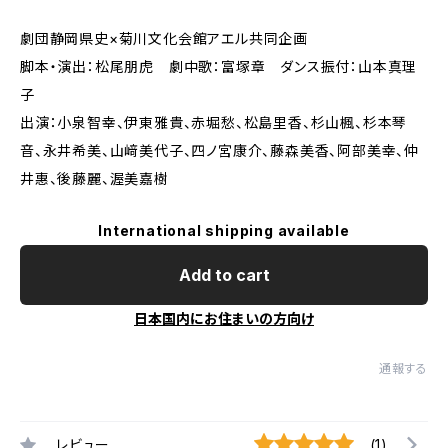
劇団静岡県史×菊川文化会館アエル共同企画
脚本・演出：松尾朋虎 劇中歌：富塚章 ダンス振付：山本真理
子
出演：小泉智幸、伊東雅貴、赤堀愁、松島里香、杉山楓、杉本琴
音、永井希美、山﨑美代子、四ノ宮康介、藤森美香、阿部美幸、仲
井惠、後藤麗、渥美嘉樹
International shipping available
Add to cart
日本国内にお住まいの方向け
通報する
レビュー
(1)