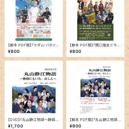
【脚本 PDF版】『マダム・バタフラ
【脚本 PDF版】『関口隆吉と今井
イ～三浦環ものがたり～』
信郎～幕末明治に懸けた志士
¥800
¥800
～』
【DVD】『丸山静江物語～静岡に
【脚本 PDF版】『丸山静江物語
もいた、おしん～』
～静岡にもいた、おしん～』
¥1,700
¥800