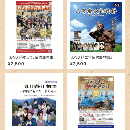
【DVD】『教えて､金次郎先生！～
【DVD】『二宮金次郎物語』
大日本報徳社ものがたり～』
¥2,500
¥2,500