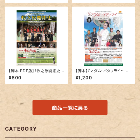
【脚本 PDF版】『牧之原開拓史
【脚本】『マダム・バタフライ～三
～侍たちの茶摘み唄～』
浦環ものがたり～』
¥800
¥1,200
商品一覧に戻る
CATEGORY