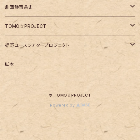
劇団静岡県史
DVD・Blu-ray
TOMO☆PROJECT
脚本
チケット
裾野ユースシアタープロジェクト
チケット
脚本
チケット
脚本
ワークショップ
© TOMO☆PROJECT
Powered by