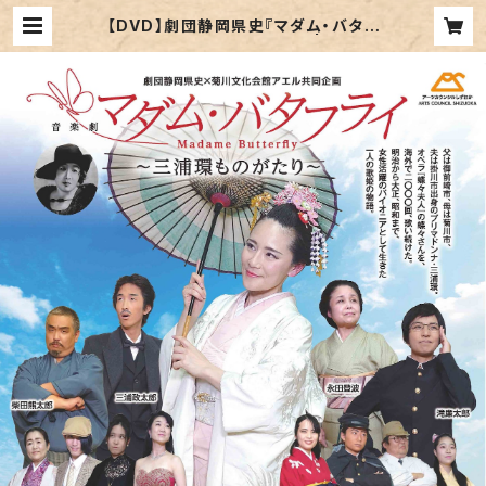
【DVD】劇団静岡県史『マダム・バタフ
ライ～三浦環ものがたり～』 | TOMO
☆PROJECT