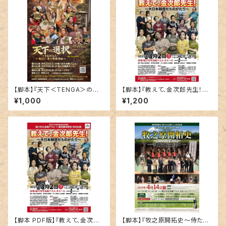
【脚本】『天下＜TENGA＞の選
【脚本】『教えて、金次郎先生！～
択～秀吉⇔一豊⇔家康物語～』
大日本報徳社ものがたり～』
¥1,000
¥1,200
【脚本 PDF版】『教えて、金次郎
【脚本】『牧之原開拓史～侍たち