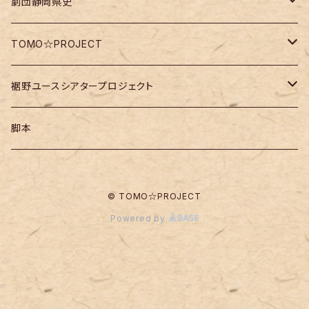
劇団静岡県史
DVD・Blu-ray
TOMO☆PROJECT
脚本
チケット
裾野ユースシアタープロジェクト
チケット
脚本
チケット
脚本
ワークショップ
© TOMO☆PROJECT
Powered by