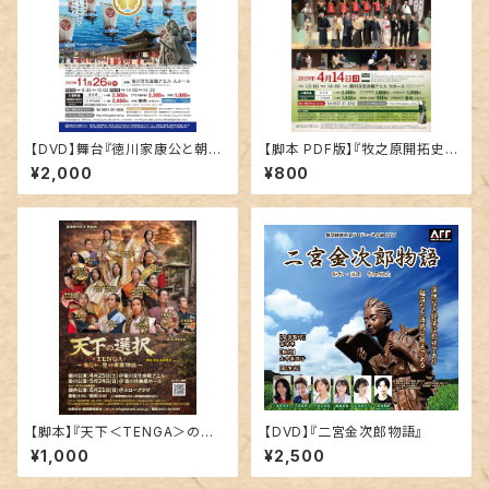
【DVD】舞台『徳川家康公と朝鮮
【脚本 PDF版】『牧之原開拓史
通信使』
～侍たちの茶摘み唄～』
¥2,000
¥800
【脚本】『天下＜TENGA＞の選
【DVD】『二宮金次郎物語』
択～秀吉⇔一豊⇔家康物語～』
¥1,000
¥2,500