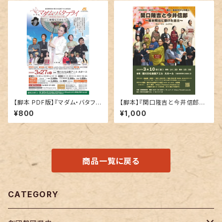
【脚本 PDF版】『マダム・バタフラ
【脚本】『関口隆吉と今井信郎～
イ～三浦環ものがたり～』
幕末明治に懸けた志士～』
¥800
¥1,000
商品一覧に戻る
CATEGORY